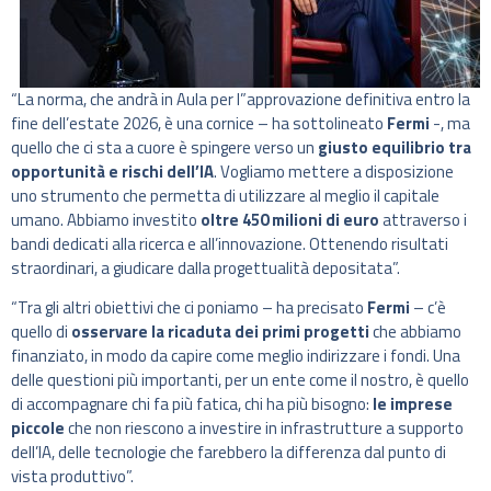
“La norma, che andrà in Aula per l”approvazione definitiva entro la
fine dell’estate 2026, è una cornice – ha sottolineato
Fermi
-, ma
quello che ci sta a cuore è spingere verso un
giusto equilibrio tra
opportunità e rischi dell’IA
. Vogliamo mettere a disposizione
uno strumento che permetta di utilizzare al meglio il capitale
umano. Abbiamo investito
oltre 450 milioni di euro
attraverso i
bandi dedicati alla ricerca e all’innovazione. Ottenendo risultati
straordinari, a giudicare dalla progettualità depositata”.
“Tra gli altri obiettivi che ci poniamo – ha precisato
Fermi
– c’è
quello di
osservare la ricaduta dei primi progetti
che abbiamo
finanziato, in modo da capire come meglio indirizzare i fondi. Una
delle questioni più importanti, per un ente come il nostro, è quello
di accompagnare chi fa più fatica, chi ha più bisogno:
le imprese
piccole
che non riescono a investire in infrastrutture a supporto
dell’IA, delle tecnologie che farebbero la differenza dal punto di
vista produttivo”.