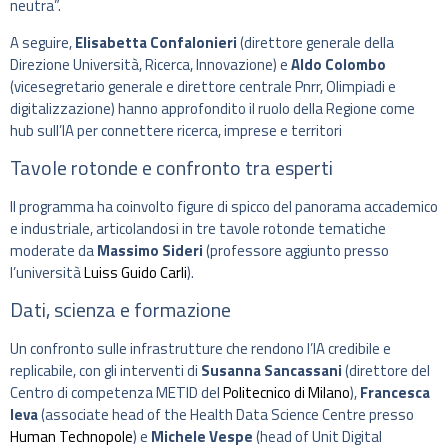
neutra”.
A seguire,
Elisabetta Confalonieri
(direttore generale della
Direzione Università, Ricerca, Innovazione) e
Aldo Colombo
(vicesegretario generale e direttore centrale Pnrr, Olimpiadi e
digitalizzazione) hanno approfondito il ruolo della Regione come
hub sull’IA per connettere ricerca, imprese e territori
Tavole rotonde e confronto tra esperti
Il programma ha coinvolto figure di spicco del panorama accademico
e industriale, articolandosi in tre tavole rotonde tematiche
moderate da
Massimo Sideri
(professore aggiunto presso
l’università
Luiss Guido Carli
).
Dati, scienza e formazione
Un confronto sulle infrastrutture che rendono l’IA credibile e
replicabile, con gli interventi di
Susanna Sancassani
(direttore del
Centro di competenza METID del
Politecnico di Milano
),
Francesca
Ieva
(associate head of the Health Data Science Centre presso
Human Technopole
) e
Michele Vespe
(head of Unit Digital