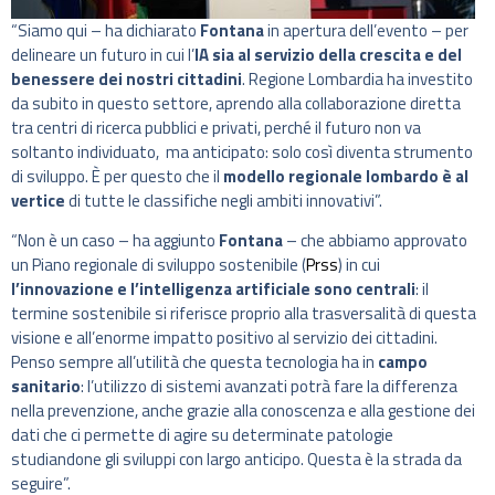
“Siamo qui – ha dichiarato
Fontana
in apertura dell’evento – per
delineare un futuro in cui l’
IA sia al servizio della crescita e del
benessere dei nostri cittadini
. Regione Lombardia ha investito
da subito in questo settore, aprendo alla collaborazione diretta
tra centri di ricerca pubblici e privati, perché il futuro non va
soltanto individuato, ma anticipato: solo così diventa strumento
di sviluppo. È per questo che il
modello regionale lombardo è al
vertice
di tutte le classifiche negli ambiti innovativi”.
“Non è un caso – ha aggiunto
Fontana
– che abbiamo approvato
un Piano regionale di sviluppo sostenibile (
Prss
) in cui
l’innovazione e l’intelligenza artificiale sono centrali
: il
termine sostenibile si riferisce proprio alla trasversalità di questa
visione e all’enorme impatto positivo al servizio dei cittadini.
Penso sempre all’utilità che questa tecnologia ha in
campo
sanitario
: l’utilizzo di sistemi avanzati potrà fare la differenza
nella prevenzione, anche grazie alla conoscenza e alla gestione dei
dati che ci permette di agire su determinate patologie
studiandone gli sviluppi con largo anticipo. Questa è la strada da
seguire”.