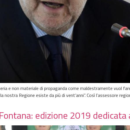
a seria e non materiale di propaganda come maldestramente vuol far
nella nostra Regione esiste da più di vent’anni”. Così l’assessore regi
e Fontana: edizione 2019 dedicata