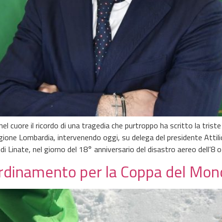
 cuore il ricordo di una tragedia che purtroppo ha scritto la triste
gione Lombardia, intervenendo oggi, su delega del presidente Attilio
di Linate, nel giorno del 18° anniversario del disastro aereo dell’8
coordinamento per la Coppa del Mo