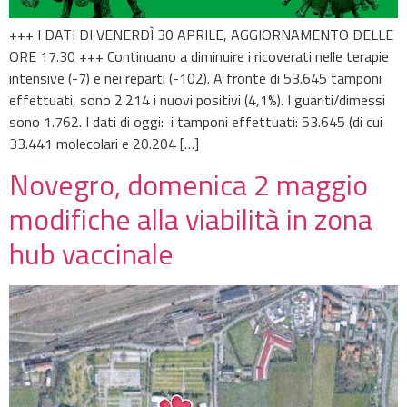
+++ I DATI DI VENERDÌ 30 APRILE, AGGIORNAMENTO DELLE
ORE 17.30 +++ Continuano a diminuire i ricoverati nelle terapie
intensive (-7) e nei reparti (-102). A fronte di 53.645 tamponi
effettuati, sono 2.214 i nuovi positivi (4,1%). I guariti/dimessi
sono 1.762. I dati di oggi: i tamponi effettuati: 53.645 (di cui
33.441 molecolari e 20.204 […]
Novegro, domenica 2 maggio
modifiche alla viabilità in zona
hub vaccinale