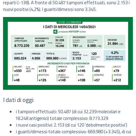
reparti (-138). A fronte di 50.487 tamponi effettuati, sono 2.153 i
nuovi positivi (4,2%). I guariti/dimessi sono 3.345.
I dati di oggi:
i tamponi effettuati: 50.487 (di cui 32.239 molecolari e
18.248 antigenici) totale complessivo: 8.773.329
i nuovi casi positivi: 2.153 (di cui 120 ‘debolmente positivi’)
i guariti/dimessi totale complessivo: 669.980 (+3.345), di cui