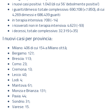
i nuovi casi positivi: 1.040 (di cui 56 ‘debolmente positivi’)
i guariti/dimessi totale complessivo: 690.708 (+7.850), di cui
4.269 dimessi e 686.439 guariti
in terapia intensiva: 708 (-14)
i ricoverati non in terapia intensiva: 4.623 (-93)
i decessi, totale complessivo: 32.319 (+35)
I nuovi casi per provincia:
Milano: 406 di cui 154 a Milano città;
Bergamo: 127;
Brescia: 113;
Como: 23;
Cremona: 13;
Lecco: 40;
Lodi: 4;
Mantova: 61;
Monza e Brianza: 131;
Pavia: 44;
Sondrio: 31;
Varese: 15.