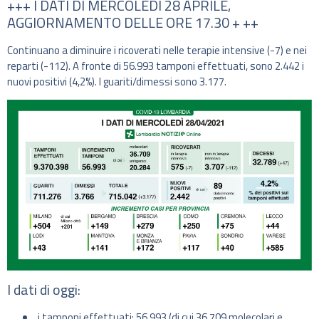
+++ I DATI DI MERCOLEDÌ 28 APRILE,
AGGIORNAMENTO DELLE ORE 17.30 + ++
Continuano a diminuire i ricoverati nelle terapie intensive (-7) e nei
reparti (-112). A fronte di 56.993 tamponi effettuati, sono 2.442 i
nuovi positivi (4,2%). I guariti/dimessi sono 3.177.
I dati di oggi:
i tamponi effettuati: 56.993 (di cui 36.709 molecolari e