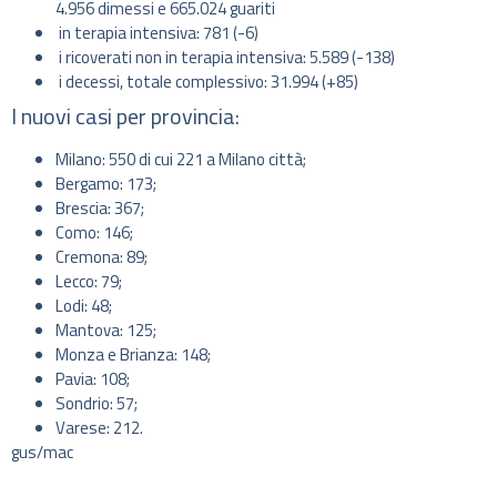
4.956 dimessi e 665.024 guariti
in terapia intensiva: 781 (-6)
i ricoverati non in terapia intensiva: 5.589 (-138)
i decessi, totale complessivo: 31.994 (+85)
I nuovi casi per provincia:
Milano: 550 di cui 221 a Milano città;
Bergamo: 173;
Brescia: 367;
Como: 146;
Cremona: 89;
Lecco: 79;
Lodi: 48;
Mantova: 125;
Monza e Brianza: 148;
Pavia: 108;
Sondrio: 57;
Varese: 212.
gus/mac