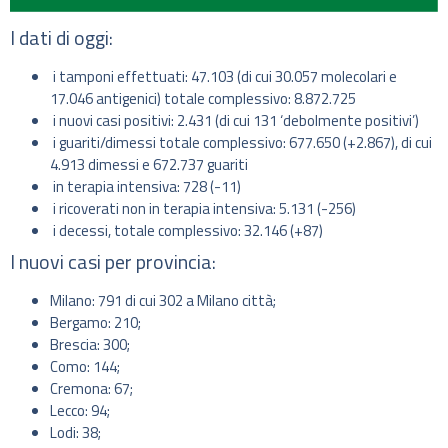
I dati di oggi:
i tamponi effettuati: 47.103 (di cui 30.057 molecolari e
17.046 antigenici) totale complessivo: 8.872.725
i nuovi casi positivi: 2.431 (di cui 131 ‘debolmente positivi’)
i guariti/dimessi totale complessivo: 677.650 (+2.867), di cui
4.913 dimessi e 672.737 guariti
in terapia intensiva: 728 (-11)
i ricoverati non in terapia intensiva: 5.131 (-256)
i decessi, totale complessivo: 32.146 (+87)
I nuovi casi per provincia:
Milano: 791 di cui 302 a Milano città;
Bergamo: 210;
Brescia: 300;
Como: 144;
Cremona: 67;
Lecco: 94;
Lodi: 38;