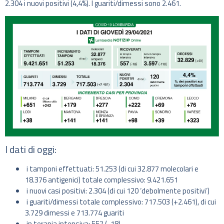
2.304 i nuovi positivi (4,4%). I guariti/dimessi sono 2.461.
I dati di oggi:
i tamponi effettuati: 51.253 (di cui 32.877 molecolari e
18.376 antigenici) totale complessivo: 9.421.651
i nuovi casi positivi: 2.304 (di cui 120 ‘debolmente positivi’)
i guariti/dimessi totale complessivo: 717.503 (+2.461), di cui
3.729 dimessi e 713.774 guariti
in terapia intensiva: 557 (-18)