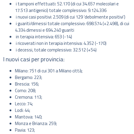
i tamponi effettuati: 52.170 (di cui 34.657 molecolari e
17.513 antigenici) totale complessivo: 9.124.336
i nuovi casi positivi: 2.509 (di cui 129 ‘debolmente positivi’)
i guariti/dimessi totale complessivo: 698.574 (+2.498), di cui
4.334 dimessi e 694.240 guariti
in terapia intensiva: 653 (-14)
i ricoverati non in terapia intensiva: 4.352 (-170)
i decessi, totale complessivo: 32.512 (+54)
I nuovi casi per provincia:
Milano: 751 di cui 301 a Milano città;
Bergamo: 223;
Brescia: 156;
Como: 208;
Cremona: 113;
Lecco: 74;
Lodi: 44;
Mantova: 140;
Monza e Brianza: 259;
Pavia: 123;