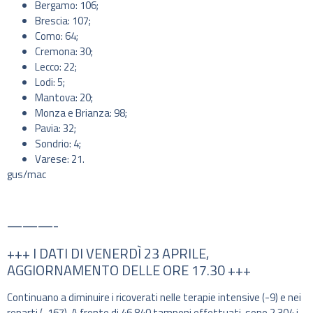
Bergamo: 106;
Brescia: 107;
Como: 64;
Cremona: 30;
Lecco: 22;
Lodi: 5;
Mantova: 20;
Monza e Brianza: 98;
Pavia: 32;
Sondrio: 4;
Varese: 21.
gus/mac
———-
+++ I DATI DI VENERDÌ 23 APRILE,
AGGIORNAMENTO DELLE ORE 17.30 +++
Continuano a diminuire i ricoverati nelle terapie intensive (-9) e nei
reparti (-167). A fronte di 46.840 tamponi effettuati, sono 2.304 i