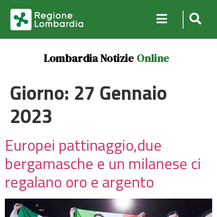
Lombardia Notizie
Online
Giorno:
27 Gennaio
2023
Europei pattinaggio,due
bergamasche e un milanese ci
regalano oro e argento