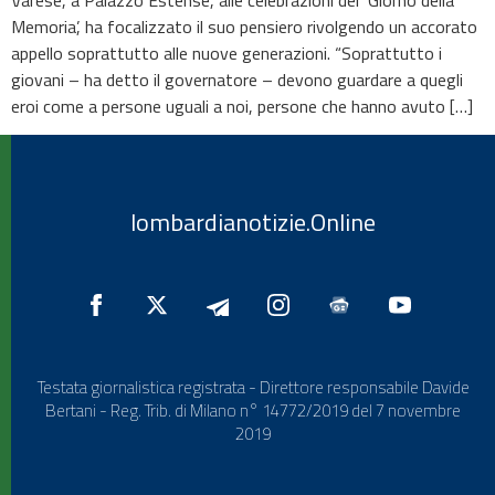
Memoria’, ha focalizzato il suo pensiero rivolgendo un accorato
appello soprattutto alle nuove generazioni. “Soprattutto i
giovani – ha detto il governatore – devono guardare a quegli
eroi come a persone uguali a noi, persone che hanno avuto […]
lombardianotizie.Online
Testata giornalistica registrata - Direttore responsabile Davide
Bertani - Reg. Trib. di Milano n° 14772/2019 del 7 novembre
2019