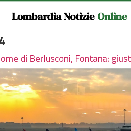
Lombardia Notizie
Online
24
ome di Berlusconi, Fontana: gius