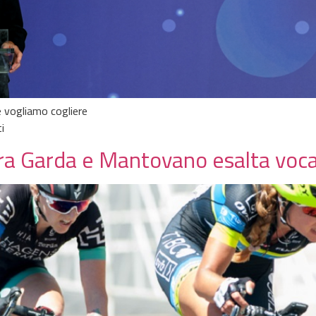
 vogliamo cogliere
i
ra Garda e Mantovano esalta voca