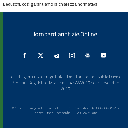
Beduschi: così garantiamo la chiarezza normativa
lombardianotizie.Online
Testata giornalistica registrata - Direttore responsabile Davide
Bertani - Reg. Trib. di Milano n° 14772/2019 del 7 novembre
2019
© Copyright Regione Lombardia tutti i diritti riservati - C.F. 80050050154 -
Piazza Città di Lombardia 1 - 20124 Milano