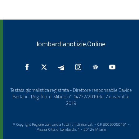
lombardianotizie.Online
Testata giornalistica registrata - Direttore responsabile Davide
Bertani - Reg. Trib. di Milano n° 14772/2019 del 7 novembre
2019
© Copyright Regione Lombardia tutti i diritti riservati - C.F. 80050050154 -
Piazza Città di Lombardia 1 - 20124 Milano