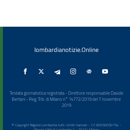
lombardianotizie.Online
Testata giornalistica registrata - Direttore responsabile Davide
Bertani - Reg. Trib. di Milano n° 14772/2019 del 7 novembre
2019
© Copyright Regione Lombardia tutti i diritti riservati - C.F. 80050050154 -
Piazza Città di Lombardia 1 - 20124 Milano