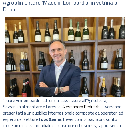
Agroalimentare ‘Made in Lombardia’ in vetrina a
Dubai
“I cibi e vini lombardi – afferma l’assessore all’Agricoltura,
Sovranità alimentare e Foreste,
Alessandro Beduschi
– verranno
presentati a un pubblico internazionale composto da operatori ed
esperti del settore
food&wine
. L’evento a Dubai, riconosciuto
come un crocevia mondiale di turismo e di business, rappresenta