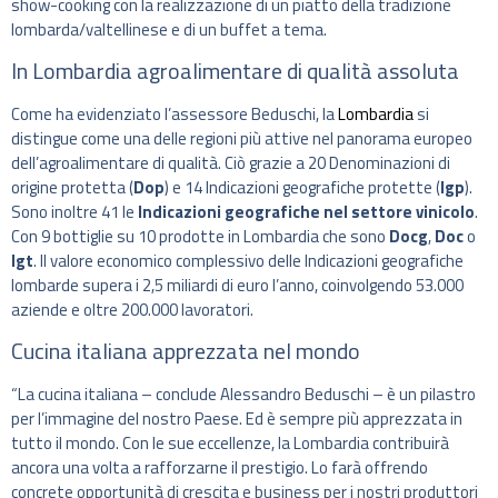
show-cooking con la realizzazione di un piatto della tradizione
lombarda/valtellinese e di un buffet a tema.
In Lombardia agroalimentare di qualità assoluta
Come ha evidenziato l’assessore Beduschi, la
Lombardia
si
distingue come una delle regioni più attive nel panorama europeo
dell’agroalimentare di qualità. Ciò grazie a 20 Denominazioni di
origine protetta (
Dop
) e 14 Indicazioni geografiche protette (
Igp
).
Sono inoltre 41 le
Indicazioni geografiche nel settore vinicolo
.
Con 9 bottiglie su 10 prodotte in Lombardia che sono
Docg
,
Doc
o
Igt
. Il valore economico complessivo delle Indicazioni geografiche
lombarde supera i 2,5 miliardi di euro l’anno, coinvolgendo 53.000
aziende e oltre 200.000 lavoratori.
Cucina italiana apprezzata nel mondo
“La cucina italiana – conclude Alessandro Beduschi – è un pilastro
per l’immagine del nostro Paese. Ed è sempre più apprezzata in
tutto il mondo. Con le sue eccellenze, la Lombardia contribuirà
ancora una volta a rafforzarne il prestigio. Lo farà offrendo
concrete opportunità di crescita e business per i nostri produttori