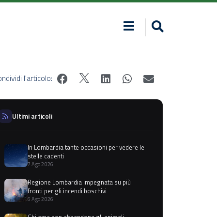
ndividi l'articolo:
Ultimi articoli
In Lombardia tante occasioni per vedere le
stelle cadenti
7 Ago 2026
Regione Lombardia impegnata su più
fronti per gli incendi boschivi
6 Ago 2026
Chi ama non abbandona gli animali,