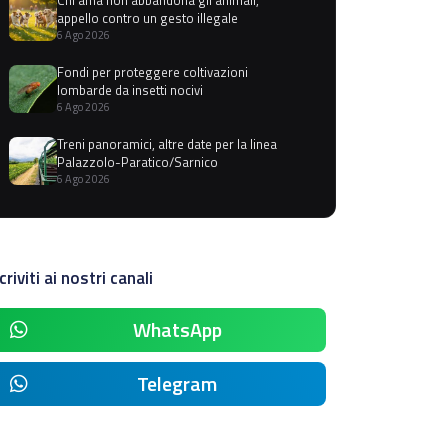
appello contro un gesto illegale
6 Ago 2026
Fondi per proteggere coltivazioni
lombarde da insetti nocivi
6 Ago 2026
Treni panoramici, altre date per la linea
Palazzolo-Paratico/Sarnico
6 Ago 2026
criviti ai nostri canali
WhatsApp
Telegram