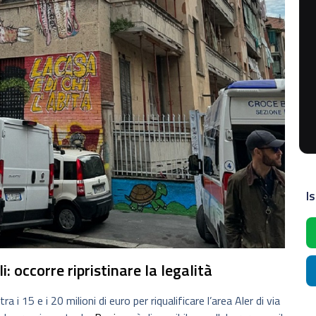
Is
: occorre ripristinare la legalità
 15 e i 20 milioni di euro per riqualificare l’area Aler di via