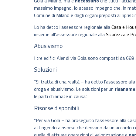
Gola a Milano, ma è
necessario
che tutti facciano
massimo impegno, lo stesso impegno che, in materi
Comune di Milano e dagli organi preposti al ripristino
Lo ha detto l’assessore regionale alla
Casa e Hous
insieme all’assessore regionale alla
Sicurezza e Pro
Abusivismo
I tre edifici Aler di via Gola sono composti da 689
Soluzioni
“Si tratta di una realtà – ha detto l’assessore all
droga e abusivismo. Le soluzioni per un
risaname
le parti chiamate in causa”.
Risorse disponibili
“Per via Gola – ha proseguito l’assessore alla Casa
attingendo a risorse che derivano da un accordo con
quella di attuare operazioni di valorizzazione e
par