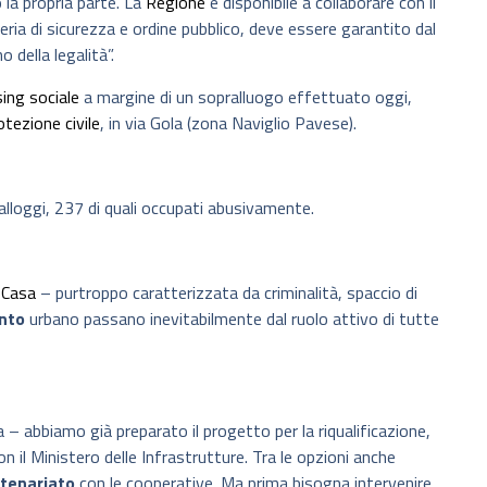
 la propria parte. La
Regione
è disponibile a collaborare con il
a di sicurezza e ordine pubblico, deve essere garantito dal
 della legalità”.
ing sociale
a margine di un sopralluogo effettuato oggi,
tezione civile
, in via Gola (zona Naviglio Pavese).
 alloggi, 237 di quali occupati abusivamente.
a
Casa
– purtroppo caratterizzata da criminalità, spaccio di
nto
urbano passano inevitabilmente dal ruolo attivo di tutte
 – abbiamo già preparato il progetto per la riqualificazione,
 il Ministero delle Infrastrutture. Tra le opzioni anche
tenariato
con le cooperative. Ma prima bisogna intervenire