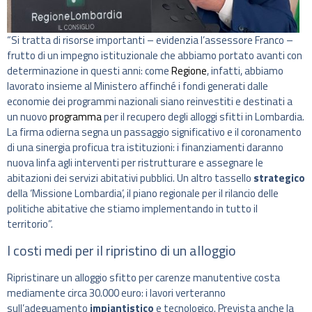
“Si tratta di risorse importanti – evidenzia l’assessore Franco –
frutto di un impegno istituzionale che abbiamo portato avanti con
determinazione in questi anni: come
Regione
, infatti, abbiamo
lavorato insieme al Ministero affinché i fondi generati dalle
economie dei programmi nazionali siano reinvestiti e destinati a
un nuovo
programma
per il recupero degli alloggi sfitti in Lombardia.
La firma odierna segna un passaggio significativo e il coronamento
di una sinergia proficua tra istituzioni: i finanziamenti daranno
nuova linfa agli interventi per ristrutturare e assegnare le
abitazioni dei servizi abitativi pubblici. Un altro tassello
strategico
della ‘Missione Lombardia’, il piano regionale per il rilancio delle
politiche abitative che stiamo implementando in tutto il
territorio”.
I costi medi per il ripristino di un alloggio
Ripristinare un alloggio sfitto per carenze manutentive costa
mediamente circa 30.000 euro: i lavori verteranno
sull’adeguamento
impiantistico
e tecnologico. Prevista anche la