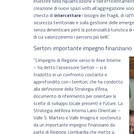
investire nella riqualificazione e nell’efficientamen
creazione di nuovi spazi volti all’aggregazione socia
chiesto di
intercettare
i bisogni dei fragili, di ra
sicurezza territoriale e sulla gestione delle emer
senza dimenticare però la potenzialità turistica di q
di cui valorizzeremo i percorsi più belli”.
Sertori: importante impegno finanziario
“L’impegno di Regione verso le Aree Interne
– ha detto l’assessore Sertori – si è
tradotto in un confronto costante e
approfondito con i territori, che ha condotto
alla definizione della Strategia d’Area,
documento di riferimento per orientare le
scelte di sviluppo locale presenti e future. La
Strategia dell’Area Interna Lario Orientale –
Valle S. Martino e Valle Imagna è sostenuta
da un importante impegno finanziario da
parte di Regione Lombardia che mette a