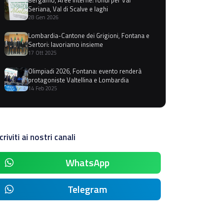
Seriana, Val di Scalve e laghi
28 Gen 2026
Lombardia-Cantone dei Grigioni, Fontana e
Sertori: lavoriamo insieme
17 Ott 2025
Olimpiadi 2026, Fontana: evento renderà
protagoniste Valtellina e Lombardia
14 Feb 2025
criviti ai nostri canali
WhatsApp
Telegram