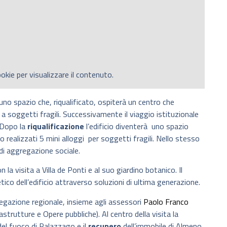
okie per visualizzare il contenuto.
, uno spazio che, riqualificato, ospiterà un centro che
 a soggetti fragili. Successivamente il viaggio istituzionale
. Dopo la
riqualificazione
l’edificio diventerà uno spazio
o realizzati 5 mini alloggi per soggetti fragili. Nello stesso
di aggregazione sociale.
la visita a Villa de Ponti e al suo giardino botanico. Il
co dell’edificio attraverso soluzioni di ultima generazione.
egazione regionale, insieme agli assessori
Paolo Franco
astrutture e Opere pubbliche). Al centro della visita la
 del fuoco di Palazzago e il
recupero
dell’immobile di Almeno