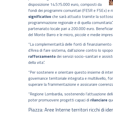
disposizione 14.575.000 euro, composti da
fondi dei programmi comunitari (FESR e FSE+) e r
significativo
che sarà attuato tramite la sottoscriz
programmazione regionale e di quella comunitaria”.
partenariato locale pari a 200.000 euro. Beneficiar
del Monte Barro e le micro, piccole e medie imprese
“La complementarità delle fonti di finanziamento 
d’Area di fare sistema, dall’azione contro lo spopo
rafforzamento
dei servizi socio-sanitari e assis
della vita”.
“Per sostenere e orientare questo insieme di inter
governance territoriale integrata e multilivello, fo
superare la frammentazione e assicurare coerenz
“Regione Lombardia, sostenendo l’attuazione della
poter promuovere progetti capaci di
rilanciare
que
Piazza: Aree Interne territori ricchi di ide