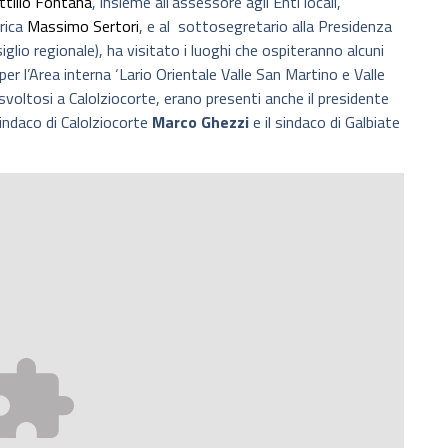
ttilio Fontana
, insieme all’assessore agli Enti locali,
drica
Massimo Sertori
, e al sottosegretario alla Presidenza
glio regionale), ha visitato i luoghi che ospiteranno alcuni
per l’Area interna ‘Lario Orientale Valle San Martino e Valle
, svoltosi a Calolziocorte, erano presenti anche il presidente
 sindaco di Calolziocorte
Marco Ghezzi
e il sindaco di Galbiate