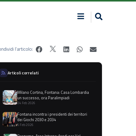
ndividi l'articolo:
Articoli correlati
Milano Cortina, Fontana: Casa Lombardia
un successo, ora Paralimpiadi
24 Feb 2026
Fontana incontra i presidenti dei territori
dei Giochi 2030 e 2034
6 Feb 2026
Bergamo, Aree Interne: fondi per Val