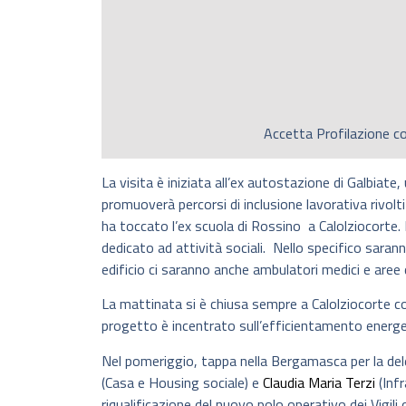
Accetta
Profilazione
co
La visita è iniziata all’ex autostazione di Galbiate
promuoverà percorsi di inclusione lavorativa rivolti
ha toccato l’ex scuola di Rossino a Calolziocorte
dedicato ad attività sociali. Nello specifico sarann
edificio ci saranno anche ambulatori medici e aree 
La mattinata si è chiusa sempre a Calolziocorte con 
progetto è incentrato sull’efficientamento energeti
Nel pomeriggio, tappa nella Bergamasca per la del
(Casa e Housing sociale) e
Claudia Maria Terzi
(Infr
riqualificazione del nuovo polo operativo dei Vigili