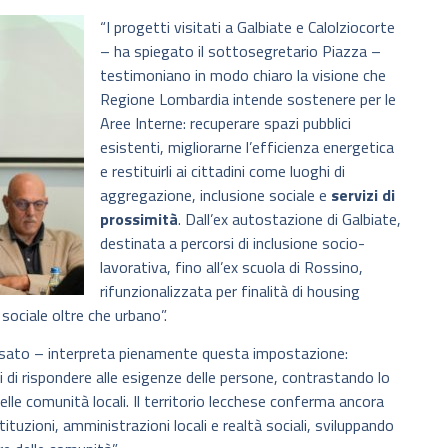
“I progetti visitati a Galbiate e Calolziocorte
– ha spiegato il sottosegretario Piazza –
testimoniano in modo chiaro la visione che
Regione Lombardia intende sostenere per le
Aree Interne: recuperare spazi pubblici
esistenti, migliorarne l’efficienza energetica
e restituirli ai cittadini come luoghi di
aggregazione, inclusione sociale e
servizi di
prossimità
. Dall’ex autostazione di Galbiate,
destinata a percorsi di inclusione socio-
lavorativa, fino all’ex scuola di Rossino,
rifunzionalizzata per finalità di housing
 sociale oltre che urbano”.
ecisato – interpreta pienamente questa impostazione:
aci di rispondere alle esigenze delle persone, contrastando lo
lle comunità locali. Il territorio lecchese conferma ancora
tituzioni, amministrazioni locali e realtà sociali, sviluppando