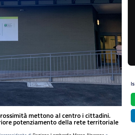
Is
prossimità mettono al centro i cittadini.
iore potenziamento della rete territoriale