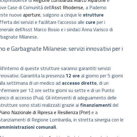
icepresidente di
Regione Lombardia
Marco Alparone
e
ove Case di Comunità dell’
Asst Rhodense
, a Paderno
ueste nuove
aperture
, salgono a cinque le
strutture
ferta dei servizi e facilitare l’accesso alle
cure
per i
re generale dell’Asst Marco Bosio e i sindaci Anna Varisco di
rbagnate Milanese.
e Garbagnate Milanese: servizi innovativi per i
All’interno di queste strutture saranno garantiti servizi
innovativi. Garantita la presenza
12 ore
al giorno per 5 giorni
alla settimana di un medico ad
accesso diretto
, di un
infermiere per 12 ore sette giorni su sette e di un Punto
unico di accesso (Pua). Gli interventi di adeguamento delle
strutture sono stati realizzati grazie ai
finanziamenti
del
Piano Nazionale di Ripresa e Resilienza (Pnrr)
e a
stanziamenti di Regione Lombardia, in stretta sinergia con le
amministrazioni comunali
.