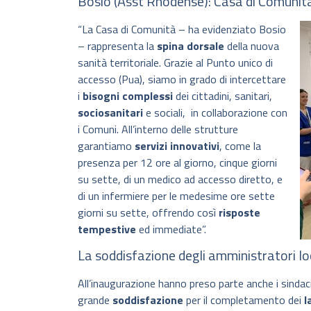
Bosio (Asst Rhodense): Casa di Comunità 
“La Casa di Comunità – ha evidenziato Bosio
– rappresenta la
spina dorsale
della nuova
sanità territoriale. Grazie al Punto unico di
accesso (Pua), siamo in grado di intercettare
i
bisogni complessi
dei cittadini, sanitari,
sociosanitari
e sociali, in collaborazione con
i Comuni. All’interno delle strutture
garantiamo
servizi innovativi
, come la
presenza per 12 ore al giorno, cinque giorni
su sette, di un medico ad accesso diretto, e
di un infermiere per le medesime ore sette
giorni su sette, offrendo così
risposte
tempestive
ed immediate”.
La soddisfazione degli amministratori lo
All’inaugurazione hanno preso parte anche i sindac
grande
soddisfazione
per il completamento dei
l