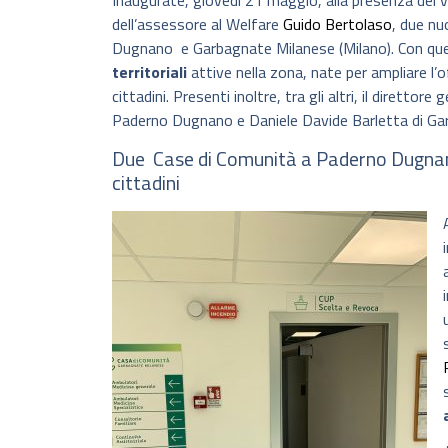
Inaugurate, giovedì 21 maggio, alla presenza del v
dell’assessore al Welfare
Guido Bertolaso
, due nu
Dugnano e Garbagnate Milanese (Milano). Con q
territoriali
attive nella zona, nate per ampliare l’of
cittadini. Presenti inoltre, tra gli altri, il diretto
Paderno Dugnano e Daniele Davide Barletta di Ga
Due Case di Comunità a Paderno Dugnano 
cittadini