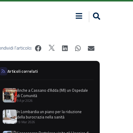
ndividi l'articolo:
Articoli correlati
Anche a Cassano d'Adda (MI) un Ospedale
di Comunità
9 Apr 2026
In Lombardia un piano per la riduzione
della burocrazia nella sanità
19 Mar 2026
L'assessore Bertolaso visita gli Hospice di