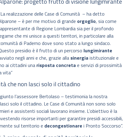
Alparone: progetto frutto di visione lungimirante
“La realizzazione delle Case di Comunità – ha detto
Alparone – è per me motivo di grande
orgoglio
, sia come
rappresentante di Regione Lombardia sia per il profondo
legame che mi unisce a questi territori, in particolare alla
comunità di Paderno dove sono stato a lungo sindaco.
Questo presidio è il frutto di un percorso
lungimirante
avviato negli anni e che, grazie alla
sinergia
istituzionale e
amo ai cittadini una
risposta concreta
e servizi di prossimità
a vita”
à che non lasci solo il cittadino
giunto l’assessore Bertolaso – testimonia la nostra
lasci solo il cittadino. Le Case di Comunità non sono solo
ermieri e assistenti sociali lavorano insieme. L’obiettivo è la
nvestendo risorse importanti per garantire presidi accessibili,
mente sul territorio e
decongestionare
i Pronto Soccorso”.