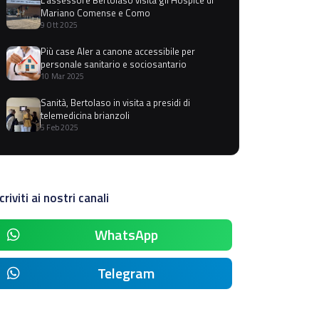
Mariano Comense e Como
9 Ott 2025
Più case Aler a canone accessibile per
personale sanitario e sociosantario
10 Mar 2025
Sanità, Bertolaso in visita a presidi di
telemedicina brianzoli
5 Feb 2025
criviti ai nostri canali
WhatsApp
Telegram