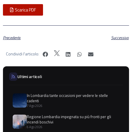
Scarica PDF
Precedente
Successivo
Condividi l'articolo:
Ultimi articoli
In Lombardia tante occasioni per vedere le stelle
cadenti
7 Ago 2026
Regione Lombardia impegnata su più fronti per gli
incendi boschivi
6 Ago 2026