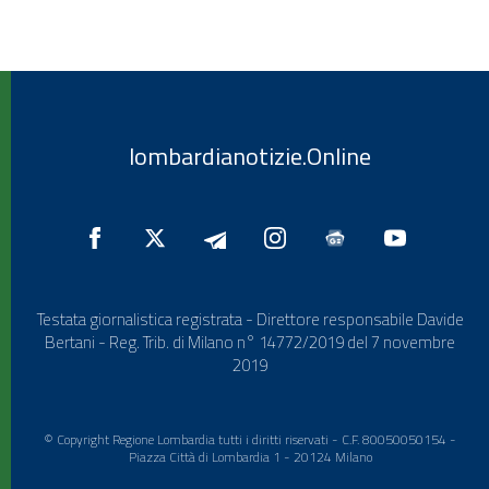
lombardianotizie.Online
Testata giornalistica registrata - Direttore responsabile Davide
Bertani - Reg. Trib. di Milano n° 14772/2019 del 7 novembre
2019
© Copyright Regione Lombardia tutti i diritti riservati - C.F. 80050050154 -
Piazza Città di Lombardia 1 - 20124 Milano