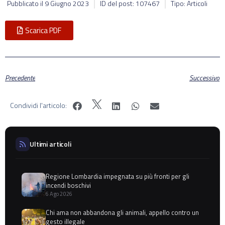
Pubblicato il
9 Giugno 2023
ID del post: 107467
Tipo: Articoli
Scarica PDF
Precedente
Successivo
Condividi l'articolo:
Ultimi articoli
Regione Lombardia impegnata su più fronti per gli
incendi boschivi
6 Ago 2026
Chi ama non abbandona gli animali, appello contro un
gesto illegale