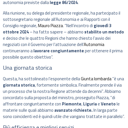
autonomia previste dalla
legge 86/2024
.
Alla riunione, su delega del presidente regionale, ha partecipato il
sottosegretario regionale all’Autonomia e ai Rapporti con il
Consiglio regionale,
Mauro Piazza
. “Nell’incontro di
giovedì 3
ottobre 2024
– ha fatto sapere – abbiamo
stabilito un metodo
e deciso che le quattro Regioni che hanno chiesto l’avvio dei
negoziati con il Governo per l’attuazione dell’
Autonomia
continueranno a
lavorare congiuntamente
per ottenere il prima
possibile questo obiettivo”.
Una giornata storica
Questa, ha sottolineato l’esponente della
Giunta lombarda
“è una
giornata storica
, fortemente simbolica. Finalmente prende il via
un processo che la nostra Regione attende da decenni”. Abbiamo
concordato sulla proposta del ministro, proseguito Piazza, “di
affrontare congiuntamente con
Piemonte
,
Liguria
e
Veneto
le
materie sulle quali abbiamo
avanzato richieste.
In larga parte
sono coincidenti ed è quindi utile che vangano trattate in parallelo”.
Più efficienza e migliori servizi