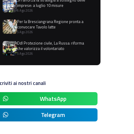
imprese: a luglio 10 misure
6 Ago 2026
Per la Bresciangrana Regione pronta a
convocare Tavolo latte
5 Ago 2026
Ddl Protezione civile, La Russa: riforma
che valorizza il volontariato
5 Ago 2026
criviti ai nostri canali
WhatsApp
Telegram