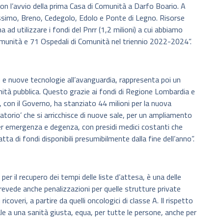
con l’avvio della prima Casa di Comunità a Darfo Boario. A
ssimo, Breno, Cedegolo, Edolo e Ponte di Legno. Risorse
a ad utilizzare i fondi del Pnrr (1,2 milioni) a cui abbiamo
omunità e 71 Ospedali di Comunità nel triennio 2022-2024”.
più e nuove tecnologie all’avanguardia, rappresenta poi un
ità pubblica. Questo grazie ai fondi di Regione Lombardia e
con il Governo, ha stanziato 44 milioni per la nuova
atorio’ che si arricchisce di nuove sale, per un ampliamento
er emergenza e degenza, con presidi medici costanti che
tta di fondi disponibili presumibilmente dalla fine dell’anno”.
 il recupero dei tempi delle liste d’attesa, è una delle
revede anche penalizzazioni per quelle strutture private
icoveri, a partire da quelli oncologici di classe A. Il rispetto
ale a una sanità giusta, equa, per tutte le persone, anche per