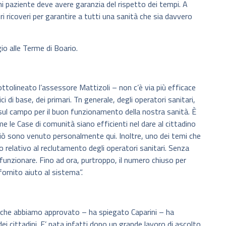
ni paziente deve avere garanzia del rispetto dei tempi. A
 ricoveri per garantire a tutti una sanità che sia davvero
io alle Terme di Boario.
ttolineato l’assessore Mattizoli – non c’è via più efficace
i di base, dei primari. Tn generale, degli operatori sanitari,
sul campo per il buon funzionamento della nostra sanità. È
le Case di comunità siano efficienti nel dare al cittadino
ciò sono venuto personalmente qui. Inoltre, uno dei temi che
 relativo al reclutamento degli operatori sanitari. Senza
unzionare. Fino ad ora, purtroppo, il numero chiuso per
 fornito aiuto al sistema”.
 che abbiamo approvato – ha spiegato Caparini – ha
dei cittadini. E’ nata infatti dopo un grande lavoro di ascolto