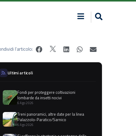
ndividi l'articolo:
Ultimi articoli
Fondi per proteggere coltivazioni
lombarde da insetti nocivi
6 Ago 2026
Treni panoramici, altre date per la linea
Palazzolo-Paratico/Sarnico
6 Ago 2026
Si rafforza la strategia a sostegno delle