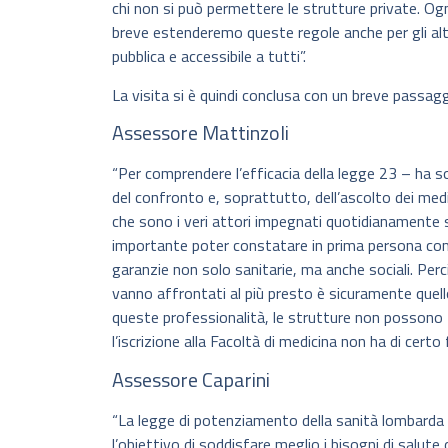
chi non si può permettere le strutture private. Og
breve estenderemo queste regole anche per gli altri
pubblica e accessibile a tutti”.
La visita si è quindi conclusa con un breve passagg
Assessore Mattinzoli
“Per comprendere l’efficacia della legge 23 – ha so
del confronto e, soprattutto, dell’ascolto dei medic
che sono i veri attori impegnati quotidianamente 
importante poter constatare in prima persona come 
garanzie non solo sanitarie, ma anche sociali. Per
vanno affrontati al più presto è sicuramente quello
queste professionalità, le strutture non possono f
l’iscrizione alla Facoltà di medicina non ha di certo
Assessore Caparini
“La legge di potenziamento della sanità lombarda
l’obiettivo di soddisfare meglio i bisogni di salute 