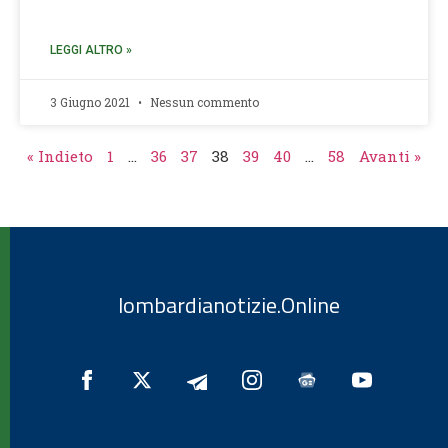
LEGGI ALTRO »
3 Giugno 2021
Nessun commento
« Indieto
1
…
36
37
38
39
40
…
58
Avanti »
lombardianotizie.Online