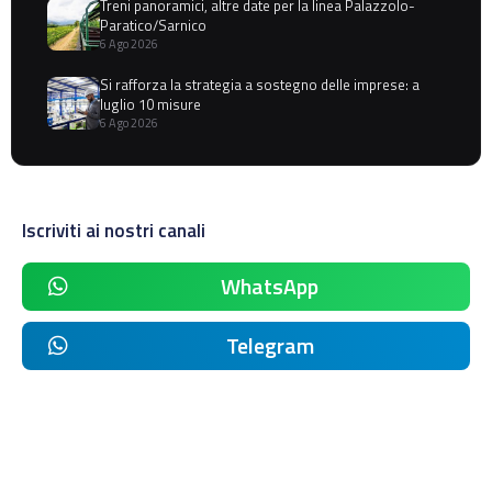
Treni panoramici, altre date per la linea Palazzolo-
Paratico/Sarnico
6 Ago 2026
Si rafforza la strategia a sostegno delle imprese: a
luglio 10 misure
6 Ago 2026
Iscriviti ai nostri canali
WhatsApp
Telegram