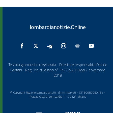
lombardianotizie.Online
Testata giornalistica registrata - Direttore responsabile Davide
Bertani - Reg. Trib. di Milano n° 14772/2019 del 7 novembre
2019
© Copyright Regione Lombardia tutti i diritti riservati - C.F. 80050050154 -
Piazza Città di Lombardia 1 - 20124 Milano