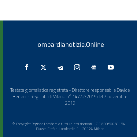
lombardianotizie.Online
Testata giornalistica registrata - Direttore responsabile Davide
Bertani - Reg. Trib. di Milano n° 14772/2019 del 7 novembre
2019
© Copyright Regione Lombardia tutti i diritti riservati - C.F. 80050050154 -
Piazza Città di Lombardia 1 - 20124 Milano