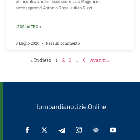
all’incontro anche l’assessore Lara Magoni e i
sottosegretari Antonio Rossi e Alan Rizzi
LEGGI ALTRO »
3 Luglio 2020
Nessun commento
« Indieto
1
2
3
…
6
Avanti »
lombardianotizie.Online