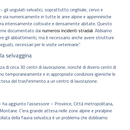
– gli ungulati selvatici, soprattutto cinghiale, cervo e
e sia numericamente in tutte le aree alpine e appenniniche
anura intensamente coltivate e densamente abitate. Questo
, come documentato dai
numerosi incidenti stradali
. Abbiamo
e gli abbattimenti, ma è necessario anche avere strutture
guati, necessari per le visite veterinarie”.
lla selvaggina
i circa 30 centri di lavorazione, nonché di diversi centri di
ano temporaneamente e in appropriate condizioni igieniche le
ttesa del trasferimento a un centro di lavorazione.
ha aggiunto l’assessore – Province, Città metropolitana,
ontane. C’era grande attesa nelle zone alpine e prealpine
rollata della fauna selvatica è un problema che dobbiamo