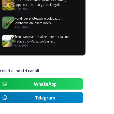
appello contro un gesto illegale
6 Ago 2026
Fondi per proteggere coltivazioni
lombarde da insetti nocivi
6 Ago 2026
Treni panoramici, altre date per la linea
Palazzolo-Paratico/Sarnico
6 Ago 2026
criviti ai nostri canali
WhatsApp
Telegram