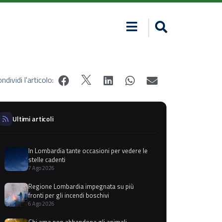
ndividi l'articolo:
Ultimi articoli
In Lombardia tante occasioni per vedere le
stelle cadenti
7 Ago 2026
Regione Lombardia impegnata su più
fronti per gli incendi boschivi
6 Ago 2026
Chi ama non abbandona gli animali,