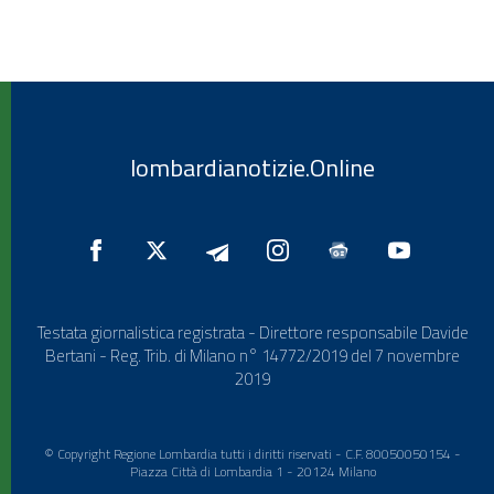
lombardianotizie.Online
Testata giornalistica registrata - Direttore responsabile Davide
Bertani - Reg. Trib. di Milano n° 14772/2019 del 7 novembre
2019
© Copyright Regione Lombardia tutti i diritti riservati - C.F. 80050050154 -
Piazza Città di Lombardia 1 - 20124 Milano