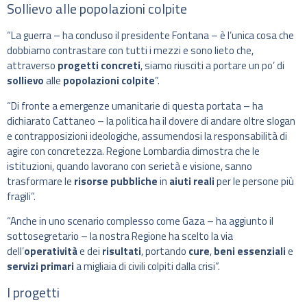
Sollievo alle popolazioni colpite
“La guerra – ha concluso il presidente Fontana – è l’unica cosa che
dobbiamo contrastare con tutti i mezzi e sono lieto che,
attraverso
progetti concreti
, siamo riusciti a portare un po’ di
sollievo
alle
popolazioni colpite
”.
“Di fronte a emergenze umanitarie di questa portata – ha
dichiarato Cattaneo – la politica ha il dovere di andare oltre slogan
e contrapposizioni ideologiche, assumendosi la responsabilità di
agire con concretezza. Regione Lombardia dimostra che le
istituzioni, quando lavorano con serietà e visione, sanno
trasformare le
risorse pubbliche
in
aiuti reali
per le persone più
fragili”.
“Anche in uno scenario complesso come Gaza – ha aggiunto il
sottosegretario – la nostra Regione ha scelto la via
dell’
operatività
e dei
risultati
, portando
cure
,
beni essenziali
e
servizi primari
a migliaia di civili colpiti dalla crisi”.
I progetti