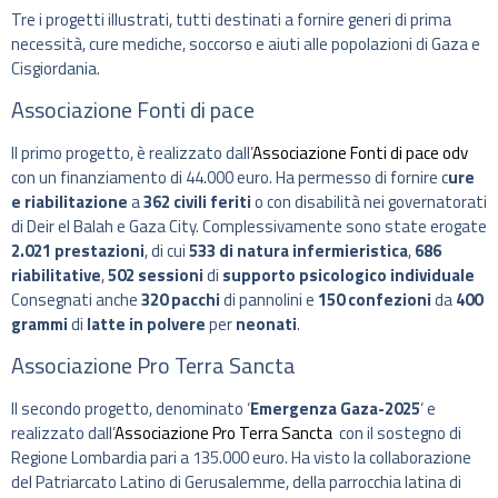
Tre i progetti illustrati, tutti destinati a fornire generi di prima
necessità, cure mediche, soccorso e aiuti alle popolazioni di Gaza e
Cisgiordania.
Associazione Fonti di pace
Il primo progetto, è realizzato dall’
Associazione Fonti di pace odv
con un finanziamento di 44.000 euro. Ha permesso di fornire c
ure
e riabilitazione
a
362 civili feriti
o con disabilità nei governatorati
di Deir el Balah e Gaza City. Complessivamente sono state erogate
2.021 prestazioni
, di cui
533 di natura infermieristica
,
686
riabilitative
,
502 sessioni
di
supporto psicologico individuale
Consegnati anche
320 pacchi
di pannolini e
150 confezioni
da
400
grammi
di
latte in polvere
per
neonati
.
Associazione Pro Terra Sancta
Il secondo progetto, denominato ‘
Emergenza Gaza-2025
‘ e
realizzato dall’
Associazione Pro Terra Sancta
con il sostegno di
Regione Lombardia pari a 135.000 euro. Ha visto la collaborazione
del Patriarcato Latino di Gerusalemme, della parrocchia latina di