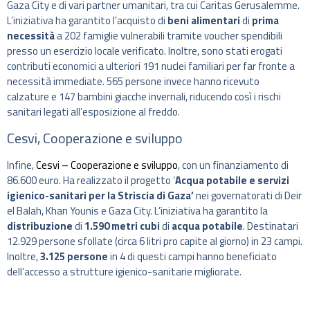
Gaza City e di vari partner umanitari, tra cui Caritas Gerusalemme.
L’iniziativa ha garantito l’acquisto di
beni alimentari
di
prima
necessità
a 202 famiglie vulnerabili tramite voucher spendibili
presso un esercizio locale verificato. Inoltre, sono stati erogati
contributi economici a ulteriori 191 nuclei familiari per far fronte a
necessità immediate. 565 persone invece hanno ricevuto
calzature e 147 bambini giacche invernali, riducendo così i rischi
sanitari legati all’esposizione al freddo.
Cesvi, Cooperazione e sviluppo
Infine,
Cesvi – Cooperazione e sviluppo
, con un finanziamento di
86.600 euro. Ha realizzato il progetto ‘
Acqua potabile e servizi
igienico-sanitari per la Striscia di Gaza’
nei governatorati di Deir
el Balah, Khan Younis e Gaza City. L’iniziativa ha garantito la
distribuzione
di
1.590 metri cubi
di
acqua potabile
. Destinatari
12.929 persone sfollate (circa 6 litri pro capite al giorno) in 23 campi.
Inoltre,
3.125 persone
in 4 di questi campi hanno beneficiato
dell’accesso a strutture igienico-sanitarie migliorate.