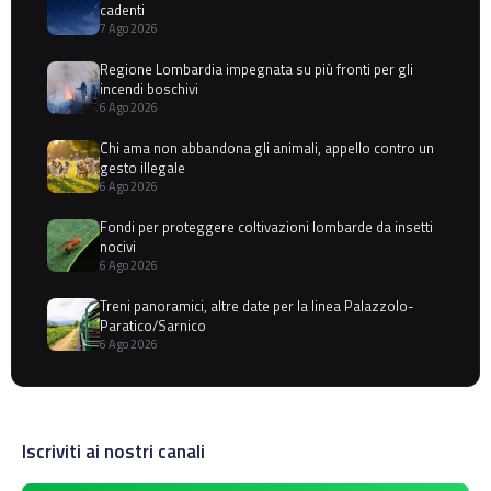
cadenti
7 Ago 2026
Regione Lombardia impegnata su più fronti per gli
incendi boschivi
6 Ago 2026
Chi ama non abbandona gli animali, appello contro un
gesto illegale
6 Ago 2026
Fondi per proteggere coltivazioni lombarde da insetti
nocivi
6 Ago 2026
Treni panoramici, altre date per la linea Palazzolo-
Paratico/Sarnico
6 Ago 2026
Iscriviti ai nostri canali