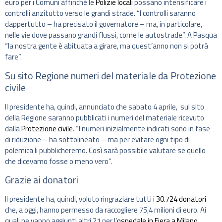
euro per i Comuni affinchè le
Polizie locali
possano intensificare i
controlli anzitutto verso le grandi strade. “I controlli saranno
dappertutto – ha precisato il governatore – ma, in particolare,
nelle vie dove passano grandi flussi, come le autostrade”. A Pasqua
“la nostra gente è abituata a girare, ma quest’anno non si potrà
fare”.
Su sito Regione numeri del materiale da Protezione
civile
Il presidente ha, quindi, annunciato che sabato 4 aprile, sul sito
della Regione saranno pubblicati i numeri del materiale ricevuto
dalla
Protezione civile
. “I numeri inizialmente indicati sono in fase
di riduzione – ha sottolineato – ma per evitare ogni tipo di
polemica li pubblicheremo. Così sarà possibile valutare se quello
che dicevamo fosse o meno vero”.
Grazie ai donatori
Il presidente ha, quindi, voluto ringraziare tutti i
30.724 donatori
che, a oggi, hanno permesso da raccogliere 75,4 milioni di euro. Ai
quali ne vanno aggiunti altri 21 per l’
ospedale in Fiera a Milano
.