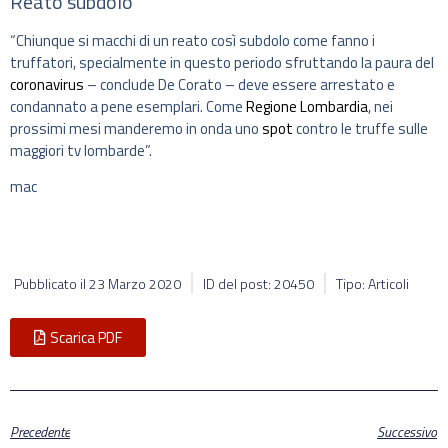
Reato subdolo
“Chiunque si macchi di un reato così subdolo come fanno i
truffatori, specialmente in questo periodo sfruttando la paura del
coronavirus
– conclude De Corato – deve essere arrestato e
condannato a pene esemplari. Come
Regione Lombardia
, nei
prossimi mesi manderemo in onda uno
spot
contro le truffe sulle
maggiori tv lombarde”.
mac
Pubblicato il
23 Marzo 2020
ID del post: 20450
Tipo: Articoli
Scarica PDF
Precedente
Successivo