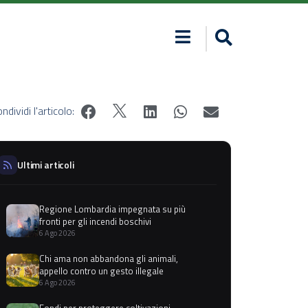
ndividi l'articolo:
Ultimi articoli
Regione Lombardia impegnata su più
fronti per gli incendi boschivi
6 Ago 2026
Chi ama non abbandona gli animali,
appello contro un gesto illegale
6 Ago 2026
Fondi per proteggere coltivazioni