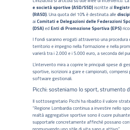
L’iniziativa si articola su due linee di intervento. L
e società sportive (ASD/SSD)
iscritte al
Registr
(RASD)
. Una quota del 10% è destinata alle
discip
ai
Comitati e Delegazioni delle Federazioni Spo
(DSA)
ed
Enti di Promozione Sportiva (EPS)
rico
I fondi saranno erogati attraverso una procedura d
territorio e impegno nella formazione e nella promo
varierà tra i 2.000 e i 5.000 euro, a seconda del 
L’intervento mira a coprire le principali spese di g
sportive, iscrizioni a gare e campionati, compensi 
software gestionali.
Picchi: sosteniamo lo sport, strumento d
Il sottosegretario Picchi ha ribadito il valore st
“Regione Lombardia continua a investire nello spo
realtà aggregative sportive sono il cuore pulsante 
supportarle concretamente affinché possano contin
promuovendo uno stile di vita sano e attivo”.