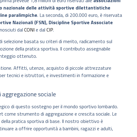
a prima prevede 1,8 milioni di euro riservati alle
associazioni
o nazionale delle attività sportive dilettantistiche
line paralimpiche
. La seconda, di 200.000 euro, è riservata
rtive Nazionali (FSN), Discipline Sportive Associate
nosciuti dal
CONI
e dal
CIP
.
i selezione basata su criteri di merito, radicamento sul
zione della pratica sportiva. Il contributo assegnabile
punteggio ottenuto.
estione. Affitti, utenze, acquisto di piccole attrezzature
per tecnici e istruttori, e investimenti in formazione e
i aggregazione sociale
rategico di questo sostegno per il mondo sportivo lombardo.
rt come strumento di aggregazione e crescita sociale. Le
della pratica sportiva di base. Il nostro obiettivo è
uare a offrire opportunità a bambini, ragazzi e adulti,