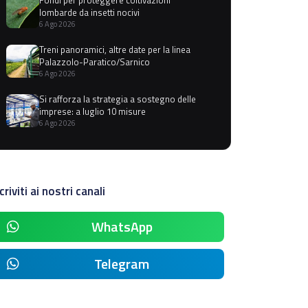
lombarde da insetti nocivi
6 Ago 2026
Treni panoramici, altre date per la linea
Palazzolo-Paratico/Sarnico
6 Ago 2026
Si rafforza la strategia a sostegno delle
imprese: a luglio 10 misure
6 Ago 2026
criviti ai nostri canali
WhatsApp
Telegram