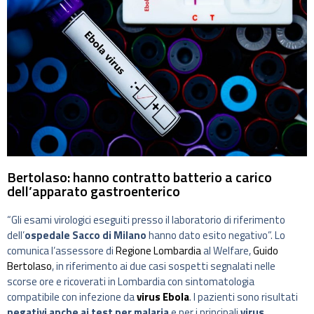
Bertolaso: hanno contratto batterio a carico
dell’apparato gastroenterico
“Gli esami virologici eseguiti presso il laboratorio di riferimento
dell’
ospedale Sacco di Milano
hanno dato esito negativo”. Lo
comunica l’assessore di
Regione Lombardia
al Welfare,
Guido
Bertolaso
, in riferimento ai due casi sospetti segnalati nelle
scorse ore e ricoverati in Lombardia con sintomatologia
compatibile con infezione da
virus Ebola
. I pazienti sono risultati
negativi anche ai test per malaria
e per i principali
virus