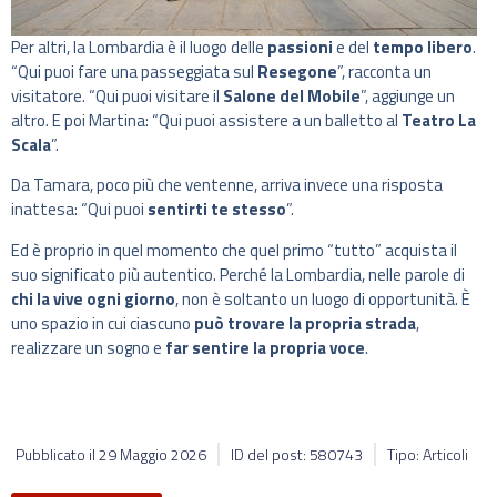
Per altri, la Lombardia è il luogo delle
passioni
e del
tempo libero
.
“Qui puoi fare una passeggiata sul
Resegone
”, racconta un
visitatore. “Qui puoi visitare il
Salone del Mobile
”, aggiunge un
altro. E poi Martina: “Qui puoi assistere a un balletto al
Teatro La
Scala
”.
Da Tamara, poco più che ventenne, arriva invece una risposta
inattesa: “Qui puoi
sentirti te stesso
”.
Ed è proprio in quel momento che quel primo “tutto” acquista il
suo significato più autentico. Perché la Lombardia, nelle parole di
chi la vive ogni giorno
, non è soltanto un luogo di opportunità. È
uno spazio in cui ciascuno
può trovare la propria strada
,
realizzare un sogno e
far sentire la propria voce
.
Pubblicato il
29 Maggio 2026
ID del post: 580743
Tipo: Articoli