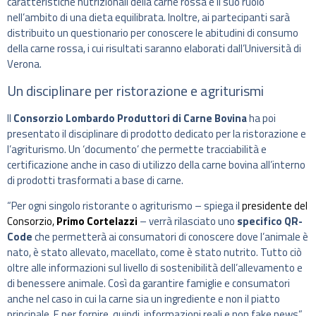
caratteristiche nutrizionali della carne rossa e il suo ruolo
nell’ambito di una dieta equilibrata. Inoltre, ai partecipanti sarà
distribuito un questionario per conoscere le abitudini di consumo
della carne rossa, i cui risultati saranno elaborati dall’Università di
Verona.
Un disciplinare per ristorazione e agriturismi
Il
Consorzio Lombardo Produttori di Carne Bovina
ha poi
presentato il disciplinare di prodotto dedicato per la ristorazione e
l’agriturismo. Un ‘documento’ che permette tracciabilità e
certificazione anche in caso di utilizzo della carne bovina all’interno
di prodotti trasformati a base di carne.
“Per ogni singolo ristorante o agriturismo – spiega il
presidente del
Consorzio,
Primo Cortelazzi
– verrà rilasciato uno
specifico QR-
Code
che permetterà ai consumatori di conoscere dove l’animale è
nato, è stato allevato, macellato, come è stato nutrito. Tutto ciò
oltre alle informazioni sul livello di sostenibilità dell’allevamento e
di benessere animale. Così da garantire famiglie e consumatori
anche nel caso in cui la carne sia un ingrediente e non il piatto
principale. E per fornire, quindi, informazioni reali e non fake news”.