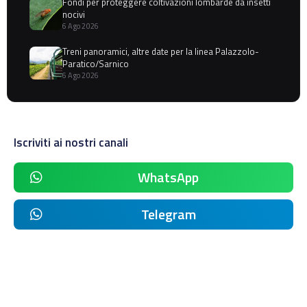
Fondi per proteggere coltivazioni lombarde da insetti
nocivi
6 Ago 2026
Treni panoramici, altre date per la linea Palazzolo-
Paratico/Sarnico
6 Ago 2026
Iscriviti ai nostri canali
WhatsApp
Telegram