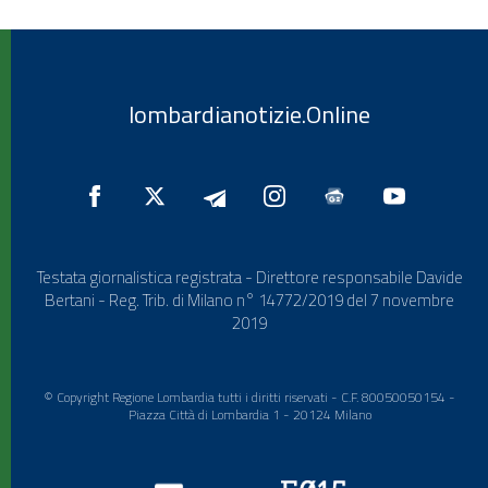
lombardianotizie.Online
Testata giornalistica registrata - Direttore responsabile Davide
Bertani - Reg. Trib. di Milano n° 14772/2019 del 7 novembre
2019
© Copyright Regione Lombardia tutti i diritti riservati - C.F. 80050050154 -
Piazza Città di Lombardia 1 - 20124 Milano