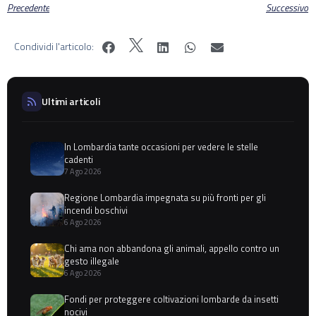
Precedente
Successivo
Condividi l'articolo:
Ultimi articoli
In Lombardia tante occasioni per vedere le stelle
cadenti
7 Ago 2026
Regione Lombardia impegnata su più fronti per gli
incendi boschivi
6 Ago 2026
Chi ama non abbandona gli animali, appello contro un
gesto illegale
6 Ago 2026
Fondi per proteggere coltivazioni lombarde da insetti
nocivi