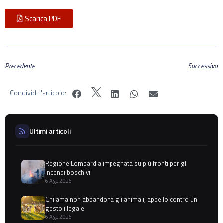
Scarica PDF
Precedente
Successivo
Condividi l'articolo:
Ultimi articoli
Regione Lombardia impegnata su più fronti per gli
incendi boschivi
6 Ago 2026
Chi ama non abbandona gli animali, appello contro un
gesto illegale
6 Ago 2026