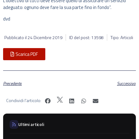
L’obiettivo di tutti deve essere quello di assicurare un servizio
adeguato: ognuno deve fare la sua parte fino in fondo”.
dvd
Pubblicato il
24 Dicembre 2019
ID del post: 13598
Tipo: Articoli
Scarica PDF
Precedente
Successivo
Condividi l'articolo:
Ultimi articoli