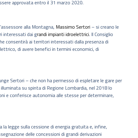
ssere approvata entro il 31 marzo 2020.
l’assessore alla Montagna,
Massimo Sertori
– si creano le
i interessati dai g
randi impianti idroelettrici
. Il Consiglio
 consentirà ai territori interessati dalla presenza di
ettrico, di avere benefici in termini economici, di
nge Sertori – che non ha permesso di espletare le gare per
e illuminata su spinta di Regione Lombardia, nel 2018 lo
gioni e conferisce autonomia alle stesse per determinare,
 legge sulla cessione di energia gratuita e, infine,
ssegnazione delle concessioni di grandi derivazioni