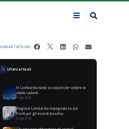
ndividi l'articolo:
Ultimi articoli
In Lombardia tante occasioni per vedere le
stelle cadenti
7 Ago 2026
Regione Lombardia impegnata su più
fronti per gli incendi boschivi
6 Ago 2026
Chi ama non abbandona gli animali,