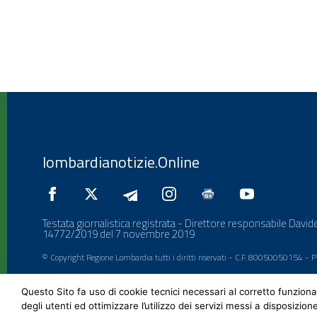
lombardianotizie.Online
Testata giornalistica registrata - Direttore responsabile Davide
14772/2019 del 7 novembre 2019
© Copyright Regione Lombardia tutti i diritti riservati - C.F. 80050050154 -
Questo Sito fa uso di cookie tecnici necessari al corretto funziona
degli utenti ed ottimizzare l’utilizzo dei servizi messi a disposizion