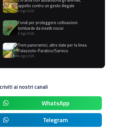
appello contro un gesto illegale
6 Ago 2026
Fondi per proteggere coltivazioni
lombarde da insetti nocivi
6 Ago 2026
Treni panoramici, altre date per la linea
Palazzolo-Paratico/Sarnico
6 Ago 2026
criviti ai nostri canali
WhatsApp
Telegram