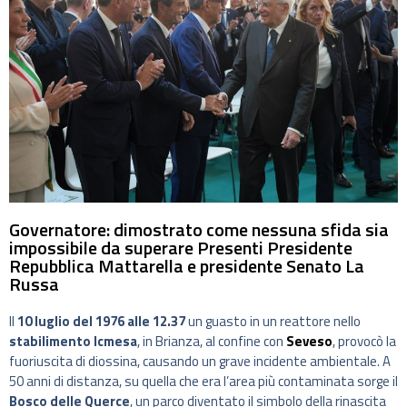
Governatore: dimostrato come nessuna sfida sia
impossibile da superare Presenti Presidente
Repubblica Mattarella e presidente Senato La
Russa
Il
10 luglio del 1976 alle 12.37
un guasto in un reattore nello
stabilimento Icmesa
, in Brianza, al confine con
Seveso
, provocò la
fuoriuscita di diossina, causando un grave incidente ambientale. A
50 anni di distanza, su quella che era l’area più contaminata sorge il
Bosco delle Querce
, un parco diventato il simbolo della rinascita