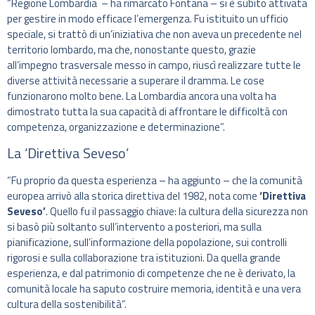
“Regione Lombardia – ha rimarcato Fontana – si è subito attivata
per gestire in modo efficace l’emergenza. Fu istituito un ufficio
speciale, si trattò di un’iniziativa che non aveva un precedente nel
territorio lombardo, ma che, nonostante questo, grazie
all’impegno trasversale messo in campo, riuscì realizzare tutte le
diverse attività necessarie a superare il dramma. Le cose
funzionarono molto bene. La Lombardia ancora una volta ha
dimostrato tutta la sua capacità di affrontare le difficoltà con
competenza, organizzazione e determinazione”.
La ‘Direttiva Seveso’
“Fu proprio da questa esperienza – ha aggiunto – che la comunità
europea arrivò alla storica direttiva del 1982, nota come
‘Direttiva
Seveso’
. Quello fu il passaggio chiave: la cultura della sicurezza non
si basò più soltanto sull’intervento a posteriori, ma sulla
pianificazione, sull’informazione della popolazione, sui controlli
rigorosi e sulla collaborazione tra istituzioni. Da quella grande
esperienza, e dal patrimonio di competenze che ne è derivato, la
comunità locale ha saputo costruire memoria, identità e una vera
cultura della sostenibilità”.