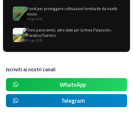
Fondi per proteggere coltivazioni lombarde da insetti
nocivi
6 Ago 2026
Treni panoramici, altre date per la linea Palazzolo-
Paratico/Sarnico
6 Ago 2026
Iscriviti ai nostri canali
WhatsApp
Telegram