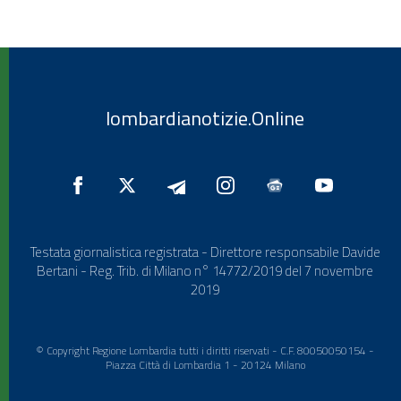
lombardianotizie.Online
Testata giornalistica registrata - Direttore responsabile Davide
Bertani - Reg. Trib. di Milano n° 14772/2019 del 7 novembre
2019
© Copyright Regione Lombardia tutti i diritti riservati - C.F. 80050050154 -
Piazza Città di Lombardia 1 - 20124 Milano