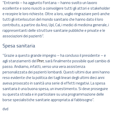
“Entrambi – ha aggiunto Fontana – hanno svolto un lavoro
eccellente e sono riusciti a coinvolgere tutti gli attori e stakeholder
e recepire le loro richieste. Oltre a loro, voglio ringraziare però anche
tutti gli interlocutori del mondo sanitario che hanno dato il loro
contributo, a partire da Anci, Upl, Cal, i medici di medicina generale, i
rappresentanti delle strutture sanitarie pubbliche e private e le
associazioni dei pazienti”.
Spesa sanitaria
“Grazie a questo grande impegno – ha concluso il presidente – e
agli stanziamenti del
Pnrr
, sarà finalmente possibile quel cambio di
passo. Andiamo, infatti, verso una vera assistenza
personalizzata dei pazienti lombardi. Questi ultimi due anni hanno
reso evidente che la politica dei tagli lineari degli ultimi dieci anni
aveva provocato in sanità una serie di effetti negativi. La spesa
sanitaria è una buona spesa, un investimento. Si deve proseguire
su questa strada e in particolare su una programmazione delle
borse specialistiche sanitarie appropriata al fabbisogno”.
dvd