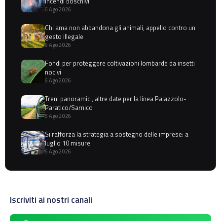
incendi boschivi
6 Ago 2026
Chi ama non abbandona gli animali, appello contro un
gesto illegale
6 Ago 2026
Fondi per proteggere coltivazioni lombarde da insetti
nocivi
6 Ago 2026
Treni panoramici, altre date per la linea Palazzolo-
Paratico/Sarnico
6 Ago 2026
Si rafforza la strategia a sostegno delle imprese: a
luglio 10 misure
6 Ago 2026
Iscriviti ai nostri canali