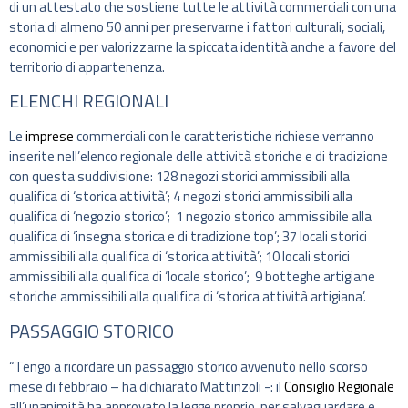
di un attestato che sostiene tutte le attività commerciali con una
storia di almeno 50 anni per preservarne i fattori culturali, sociali,
economici e per valorizzarne la spiccata identità anche a favore del
territorio di appartenenza.
ELENCHI REGIONALI
Le
imprese
commerciali con le caratteristiche richiese verranno
inserite nell’elenco regionale delle attività storiche e di tradizione
con questa suddivisione: 128 negozi storici ammissibili alla
qualifica di ‘storica attività’; 4 negozi storici ammissibili alla
qualifica di ‘negozio storico’; 1 negozio storico ammissibile alla
qualifica di ‘insegna storica e di tradizione top’; 37 locali storici
ammissibili alla qualifica di ‘storica attività’; 10 locali storici
ammissibili alla qualifica di ‘locale storico’; 9 botteghe artigiane
storiche ammissibili alla qualifica di ‘storica attività artigiana’.
PASSAGGIO STORICO
“Tengo a ricordare un passaggio storico avvenuto nello scorso
mese di febbraio – ha dichiarato Mattinzoli -: il
Consiglio Regionale
all’unanimità ha approvato la legge proprio per salvaguardare e