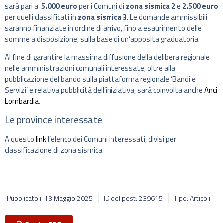
sarà pari a
5.000 euro
per i Comuni di
zona sismica 2
e
2.500 euro
per quelli classificati in
zona sismica 3
. Le domande ammissibili
saranno finanziate in ordine di arrivo, fino a esaurimento delle
somme a disposizione, sulla base di un’apposita graduatoria.
Al fine di garantire la massima diffusione della delibera regionale
nelle amministrazioni comunali interessate, oltre alla
pubblicazione del bando sulla piattaforma regionale ‘Bandi e
Servizi’ e relativa pubblicità dell’iniziativa, sarà coinvolta anche
Anci
Lombardia
.
Le province interessate
A questo
link
l’elenco dei Comuni interessati, divisi per
classificazione di zona sismica.
Pubblicato il
13 Maggio 2025
ID del post: 239615
Tipo: Articoli