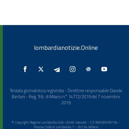
lombardianotizie.Online
Testata giornalistica registrata - Direttore responsabile Davide
Bertani - Reg. Trib. di Milano n° 14772/2019 del 7 novembre
2019
© Copyright Regione Lombardia tutti i diritti riservati - C.F. 80050050154 -
Piazza Città di Lombardia 1 - 20124 Milano