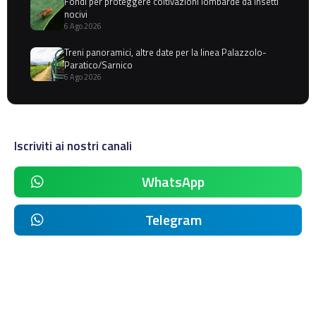
Fondi per proteggere coltivazioni lombarde da insetti
nocivi
6 Ago 2026
Treni panoramici, altre date per la linea Palazzolo-
Paratico/Sarnico
6 Ago 2026
Iscriviti ai nostri canali
WhatsApp
Telegram