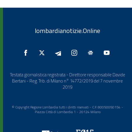
lombardianotizie.Online
Testata giornalistica registrata - Direttore responsabile Davide
Bertani - Reg. Trib. di Milano n° 14772/2019 del 7 novembre
2019
© Copyright Regione Lombardia tutti i diritti riservati - C.F. 80050050154 -
Piazza Città di Lombardia 1 - 20124 Milano