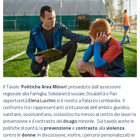
Il Tavolo ‘
Politiche Area Minori
‘ presieduto dall’assessore
regionale alla Famiglia, Solidarietà sociale, Disabilità e Pari
opportunità
Elena Lucchini
si è riunito a Palazzo Lombardia. Il
confronto tra i rappresentanti istituzionali dell’ambito giuridico,
sanitario, sociosanitario, scolastico ha messo al centro dei lavori la
prevenzione e il contrasto del
disagio
minorile. Sul tavolo anche le
politiche di parità, la
prevenzione
e
contrasto
alla
violenza
contro le
donne
. In discussione, inoltre, i percorsi personalizzati in