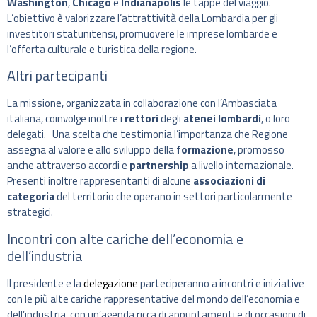
Washington
,
Chicago
e
Indianapolis
le tappe del viaggio.
L’obiettivo è valorizzare l’attrattività della Lombardia per gli
investitori statunitensi, promuovere le imprese lombarde e
l’offerta culturale e turistica della regione.
Altri partecipanti
La missione, organizzata in collaborazione con l’Ambasciata
italiana, coinvolge inoltre i
rettori
degli
atenei lombardi
, o loro
delegati. Una scelta che testimonia l’importanza che Regione
assegna al valore e allo sviluppo della
formazione
, promosso
anche attraverso accordi e
partnership
a livello internazionale.
Presenti inoltre rappresentanti di alcune
associazioni di
categoria
del territorio che operano in settori particolarmente
strategici.
Incontri con alte cariche dell’economia e
dell’industria
Il presidente e la
delegazione
parteciperanno a incontri e iniziative
con le più alte cariche rappresentative del mondo dell’economia e
dell’industria, con un’agenda ricca di appuntamenti e di occasioni di