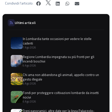
Condividi l'articolo:
Ultimi articoli
In Lombardia tante occasioni per vedere le stelle
cadenti
7 Ago 2026
Regione Lombardia impegnata su più fronti per gli
incendi boschivi
6 Ago 2026
Chi ama non abbandona gli animali, appello contro un
gesto illegale
6 Ago 2026
Fondi per proteggere coltivazioni lombarde da insetti
nocivi
6 Ago 2026
Treni panoramici, altre date per la linea Palazzolo-