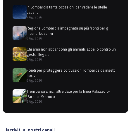
In Lombardia tante occasioni per vedere le stelle
cadenti
7 Ago 2026
Regione Lombardia impegnata su più fronti per gli
incendi boschivi
6 Ago 2026
Chi ama non abbandona gli animali, appello contro un
gesto illegale
6 Ago 2026
Fondi per proteggere coltivazioni lombarde da insetti
nocivi
6 Ago 2026
Treni panoramici, altre date per la linea Palazzolo-
Paratico/Sarnico
6 Ago 2026
Iscriviti ai nostri canali