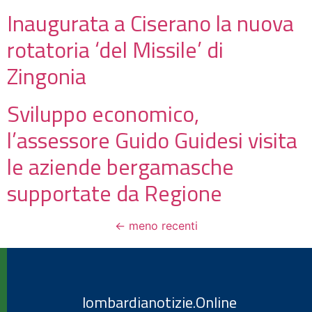
Inaugurata a Ciserano la nuova
rotatoria ‘del Missile’ di
Zingonia
Sviluppo economico,
l’assessore Guido Guidesi visita
le aziende bergamasche
supportate da Regione
←
meno recenti
lombardianotizie.Online