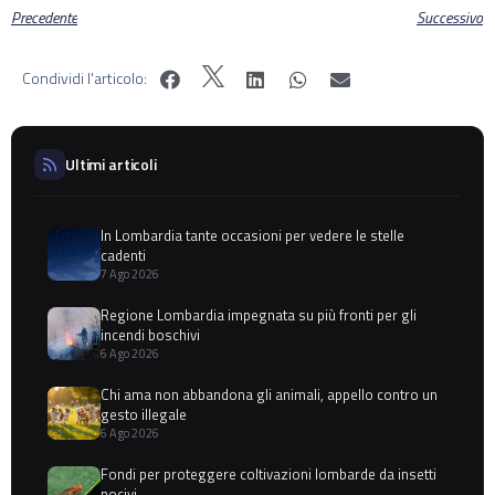
Precedente
Successivo
Condividi l'articolo:
Ultimi articoli
In Lombardia tante occasioni per vedere le stelle
cadenti
7 Ago 2026
Regione Lombardia impegnata su più fronti per gli
incendi boschivi
6 Ago 2026
Chi ama non abbandona gli animali, appello contro un
gesto illegale
6 Ago 2026
Fondi per proteggere coltivazioni lombarde da insetti
nocivi