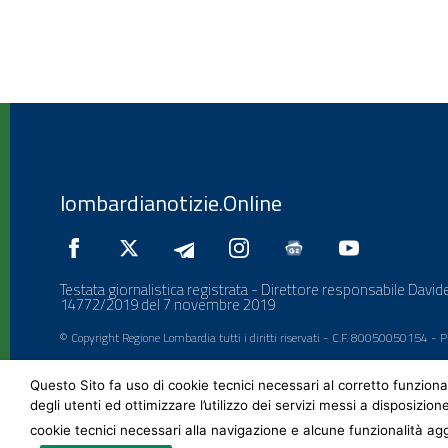
lombardianotizie.Online
Testata giornalistica registrata - Direttore responsabile Davide
14772/2019 del 7 novembre 2019
© Copyright Regione Lombardia tutti i diritti riservati - C.F. 80050050154 -
Questo Sito fa uso di cookie tecnici necessari al corretto funziona
degli utenti ed ottimizzare l’utilizzo dei servizi messi a disposizion
cookie tecnici necessari alla navigazione e alcune funzionalità agg