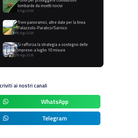
lombarde da insetti nocivi
6 Ago 2026
Treni panoramici, altre date per la linea
Palazzolo-Paratico/Sarnico
6 Ago 2026
Si rafforza la strategia a sostegno delle
imprese: a luglio 10 misure
6 Ago 2026
criviti ai nostri canali
WhatsApp
Telegram