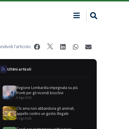
ndividi l'articolo:
Ultimi articoli
Regione Lombardia impegnata su più
fronti per gli incendi boschivi
6 Ago 2026
Chi ama non abbandona gli animali,
appello contro un gesto illegale
6 Ago 2026
Fondi per proteggere coltivazioni