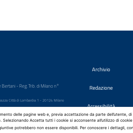
Archivio
 Bertani - Reg. Trib. di Milano n°
Redazione
 Piazza Città di Lombardia 1 - 20124 Milano
Accessibilità
mento delle pagine web e, previa accettazione da parte dell’utente, di 
e. Selezionando Accetta tutti i cookie si acconsente all’utilizzo di cookie
iuntive potrebbero non essere disponibili. Per conoscere i dettagli, co