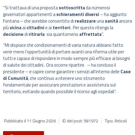
“Si trattava di una proposta
sottoscritta
da numerosi
governatori appartenenti a
schieramenti diversi
– ha aggiunto
Fontana – che avrebbe consentito di
realizzare
una
sanità
ancora
più
vicina
ai
cittadini
e ai
territori
. Per questo ritengo la
decisione
di
ritirarla
sia quantomeno
affrettata
”.
“Mi dispiace che condizionamenti di varia natura abbiano fatto
venir meno l’opportunità di portare avanti una riforma utile per
tutti e capace di rispondere in modo sempre più efficace ai bisogni
di salute dei cittadini . Ora occorre ripartire – ha concluso il
presidente – e capire come garantire i servizi all’interno delle
Case
di Comunità
, che continuo a ritenere uno strumento
fondamentale per assicurare prestazioni e assistenza sul
territorio, evitando quando possibile il ricorso agli ospedali”.
Pubblicato il
11 Giugno 2026
ID del post: 581972
Tipo: Articoli