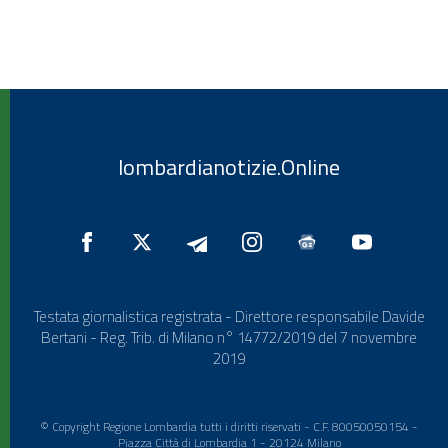
lombardianotizie.Online
Testata giornalistica registrata - Direttore responsabile Davide
Bertani - Reg. Trib. di Milano n° 14772/2019 del 7 novembre
2019
© Copyright Regione Lombardia tutti i diritti riservati - C.F. 80050050154 -
Piazza Città di Lombardia 1 - 20124 Milano