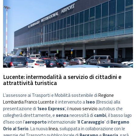
Lucente: intermodalità a servizio di cittadini e
attrattività turistica
L’assessore ai Trasporti e Mobilità sostenibile di
Regione
Lombardia
Franco Lucente
è intervenuto a
Iseo
(Brescia) alla
presentazione di ‘
Iseo Express
’, il
nuovo servizio
autobus che
collegherà direttamente, e
senza
necessità di
cambi
, il basso lago
d’Iseo con l’
aeroporto
internazionale ‘
Il Caravaggio
’ di
Bergamo
Orio al Serio
. La nuova
linea
, sviluppata in collaborazione con le
agenzie del Trasporto pubblico locale di
Bergamo
e
Brescia
, sarà