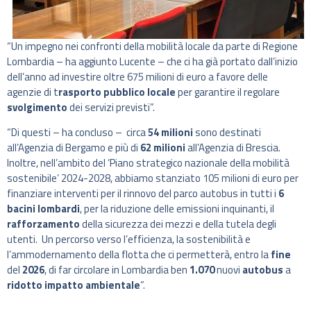
“Un impegno nei confronti della mobilità locale da parte di Regione
Lombardia – ha aggiunto Lucente – che ci ha già portato dall’inizio
dell’anno ad investire oltre 675 milioni di euro a favore delle
agenzie di t
rasporto pubblico locale
per garantire il regolare
svolgimento
dei servizi previsti”.
“Di questi – ha concluso – circa
54 milioni
sono destinati
all’Agenzia di Bergamo e più di
62 milioni
all’Agenzia di Brescia.
Inoltre, nell’ambito del ‘Piano strategico nazionale della mobilità
sostenibile’ 2024-2028, abbiamo stanziato 105 milioni di euro per
finanziare interventi per il rinnovo del parco autobus in tutti i
6
bacini lombardi
, per la riduzione delle emissioni inquinanti, il
rafforzamento
della sicurezza dei mezzi e della tutela degli
utenti. Un percorso verso l’efficienza, la sostenibilità e
l’ammodernamento della flotta che ci permetterà, entro la
fine
del
2026
, di far circolare in Lombardia ben
1.070
nuovi
autobus
a
ridotto impatto ambientale
”.