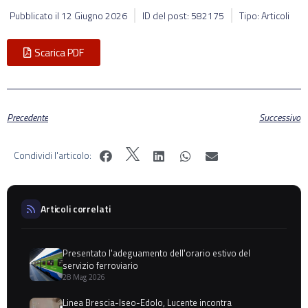
Pubblicato il
12 Giugno 2026
ID del post: 582175
Tipo: Articoli
Scarica PDF
Precedente
Successivo
Condividi l'articolo:
Articoli correlati
Presentato l'adeguamento dell'orario estivo del
servizio ferroviario
28 Mag 2026
Linea Brescia-Iseo-Edolo, Lucente incontra