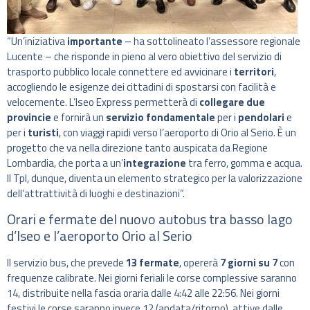
“Un’iniziativa
importante
– ha sottolineato l’assessore regionale
Lucente – che risponde in pieno al vero obiettivo del servizio di
trasporto pubblico locale connettere ed avvicinare i
territori
,
accogliendo le esigenze dei cittadini di spostarsi con facilità e
velocemente. L’Iseo Express permetterà di
collegare
due
provincie
e fornirà un
servizio fondamentale
per i
pendolari
e
per i
turisti
, con viaggi rapidi verso l’aeroporto di Orio al Serio. È un
progetto che va nella direzione tanto auspicata da Regione
Lombardia, che porta a un’
integrazione
tra ferro, gomma e acqua.
Il Tpl, dunque, diventa un elemento strategico per la valorizzazione
dell’attrattività di luoghi e destinazioni”.
Orari e fermate del nuovo autobus tra basso lago
d’Iseo e l’aeroporto Orio al Serio
Il servizio bus, che prevede
13 fermate
, opererà
7 giorni su 7
con
frequenze calibrate. Nei giorni feriali le corse complessive saranno
14, distribuite nella fascia oraria dalle 4:42 alle 22:56. Nei giorni
festivi le corse saranno invece 12 (andata/ritorno), attive dalle