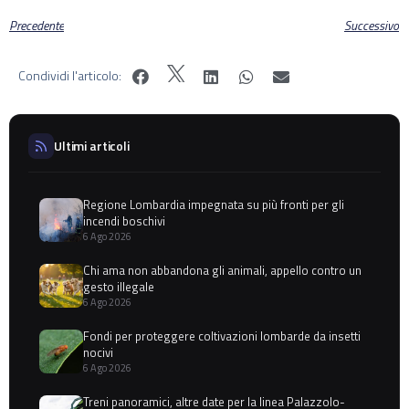
Precedente
Successivo
Condividi l'articolo:
Ultimi articoli
Regione Lombardia impegnata su più fronti per gli
incendi boschivi
6 Ago 2026
Chi ama non abbandona gli animali, appello contro un
gesto illegale
6 Ago 2026
Fondi per proteggere coltivazioni lombarde da insetti
nocivi
6 Ago 2026
Treni panoramici, altre date per la linea Palazzolo-