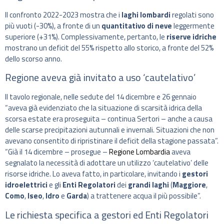
Il confronto 2022-2023 mostra che i
laghi lombardi
regolati sono
più vuoti (-30%), a fronte di un
quantitativo di neve
leggermente
superiore (+31%). Complessivamente, pertanto, le
riserve idriche
mostrano un deficit del 55% rispetto allo storico, a fronte del 52%
dello scorso anno.
Regione aveva già invitato a uso ‘cautelativo’
Il tavolo regionale, nelle sedute del 14 dicembre e 26 gennaio
“aveva già evidenziato che la situazione di scarsità idrica della
scorsa estate era proseguita – continua Sertori – anche a causa
delle scarse precipitazioni autunnali e invernali. Situazioni che non
avevano consentito di ripristinare il deficit della stagione passata”.
“Già il 14 dicembre – prosegue –
Regione Lombardia
aveva
segnalato la necessità di adottare un utilizzo ‘cautelativo’ delle
risorse idriche. Lo aveva fatto, in particolare, invitando i
gestori
idroelettrici
e gli
Enti Regolatori
dei
grandi laghi
(
Maggiore
,
Como
,
Iseo
,
Idro
e
Garda
) a trattenere acqua il più possibile”.
Le richiesta specifica a gestori ed Enti Regolatori