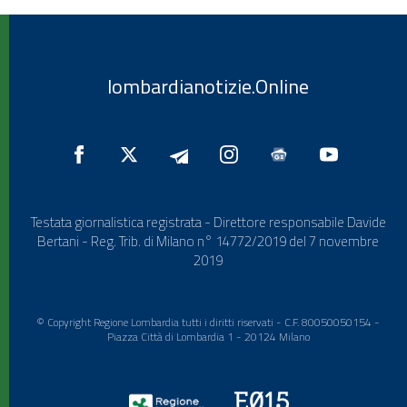
lombardianotizie.Online
Testata giornalistica registrata - Direttore responsabile Davide
Bertani - Reg. Trib. di Milano n° 14772/2019 del 7 novembre
2019
© Copyright Regione Lombardia tutti i diritti riservati - C.F. 80050050154 -
Piazza Città di Lombardia 1 - 20124 Milano