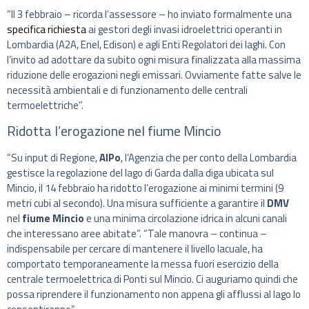
“Il 3 febbraio – ricorda l’assessore – ho inviato formalmente una
specifica richiesta
ai gestori degli invasi idroelettrici operanti in
Lombardia (A2A, Enel, Edison) e agli Enti Regolatori dei laghi. Con
l’invito ad adottare da subito ogni misura finalizzata alla massima
riduzione delle erogazioni negli emissari. Ovviamente fatte salve le
necessità ambientali e di funzionamento delle centrali
termoelettriche”.
Ridotta l’erogazione nel fiume Mincio
“Su input di Regione,
AIPo
, l’Agenzia che per conto della Lombardia
gestisce la regolazione del lago di Garda dalla diga ubicata sul
Mincio, il 14 febbraio ha ridotto l’erogazione ai minimi termini (9
metri cubi al secondo). Una misura sufficiente a garantire il
DMV
nel
fiume Mincio
e una minima circolazione idrica in alcuni canali
che interessano aree abitate”. “Tale manovra – continua –
indispensabile per cercare di mantenere il livello lacuale, ha
comportato temporaneamente la messa fuori esercizio della
centrale termoelettrica di Ponti sul Mincio. Ci auguriamo quindi che
possa riprendere il funzionamento non appena gli afflussi al lago lo